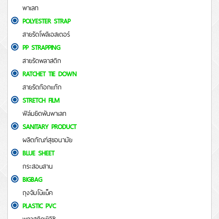
พาเลท
POLYESTER STRAP
สายรัดโพลีเอสเตอร์
PP STRAPPING
สายรัดพลาสติก
RATCHET TIE DOWN
สายรัดก๊อกแก๊ก
STRETCH FILM
ฟิล์มยืดพันพาเลท
SANITARY PRODUCT
ผลิตภัณฑ์สุขอนามัย
BLUE SHEET
กระสอบสาน
BIGBAG
ถุงจัมโบ้แบ็ค
PLASTIC PVC