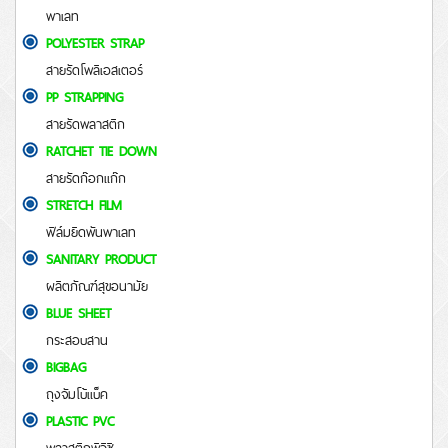
พาเลท
POLYESTER STRAP
สายรัดโพลีเอสเตอร์
PP STRAPPING
สายรัดพลาสติก
RATCHET TIE DOWN
สายรัดก๊อกแก๊ก
STRETCH FILM
ฟิล์มยืดพันพาเลท
SANITARY PRODUCT
ผลิตภัณฑ์สุขอนามัย
BLUE SHEET
กระสอบสาน
BIGBAG
ถุงจัมโบ้แบ็ค
PLASTIC PVC