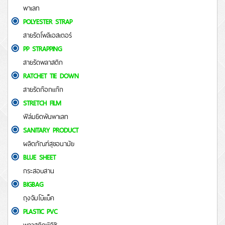
พาเลท
POLYESTER STRAP
สายรัดโพลีเอสเตอร์
PP STRAPPING
สายรัดพลาสติก
RATCHET TIE DOWN
สายรัดก๊อกแก๊ก
STRETCH FILM
ฟิล์มยืดพันพาเลท
SANITARY PRODUCT
ผลิตภัณฑ์สุขอนามัย
BLUE SHEET
กระสอบสาน
BIGBAG
ถุงจัมโบ้แบ็ค
PLASTIC PVC