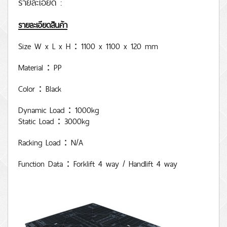
รายละเอียด :
รายละเอียดสินค้า
Size W x L x H
：
1100 x 1100 x 120 mm
Material
：
PP
Color
：
Black
Dynamic Load
：
1000kg
Static Load
：
3
000kg
Racking Load
：
N/A
Function Data
：
Forklift 4 way / Handlift 4 way